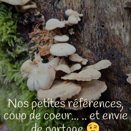
Chouette-forêt
​​Nos petites références,
coup de coeur... .. et envie
de partage