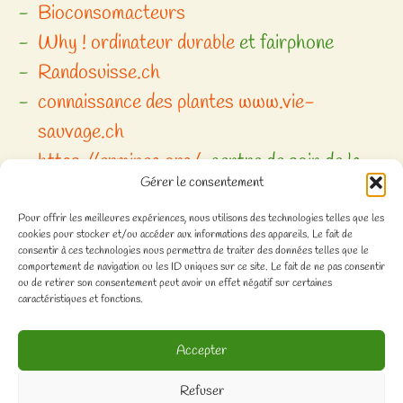
Bioconsomacteurs
Why ! ordinateur durable
et fairphone
Randosuisse.ch
connaissance des plantes
www.vie-
sauvage.ch
https://erminea.org/
centre de soin de la
Gérer le consentement
faune sauvage, Chavornay
Pour offrir les meilleures expériences, nous utilisons des technologies telles que les
cookies pour stocker et/ou accéder aux informations des appareils. Le fait de
consentir à ces technologies nous permettra de traiter des données telles que le
comportement de navigation ou les ID uniques sur ce site. Le fait de ne pas consentir
ou de retirer son consentement peut avoir un effet négatif sur certaines
caractéristiques et fonctions.
Association Chouette-Forêt, 1030 Bussigny
Accepter
Nous contacter
Refuser