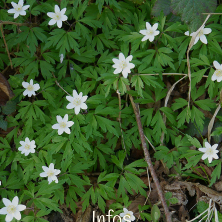
Chouette-forêt
​Infos